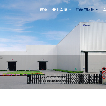
首页
关于众博
产品与应用
车用散热器
组织结构
视频新闻
农林机械
深冷工程设备