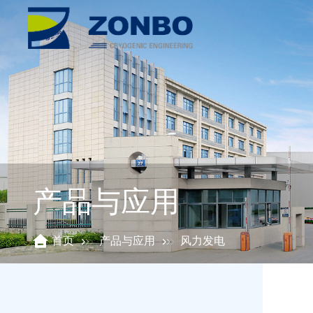
关于众博
产品与应用
新闻资讯
一家专业的生产铝制板翅式换热器专业厂家
关注我们，掌握行业新动态
工程机械
叉车及港机
公司介绍
公司新闻
发展历程
行业新闻
产品与应用
柴油机发电机组
压缩机
首页
产品与应用
风力发电
企业文化
企业资质
风力发电
液压系统