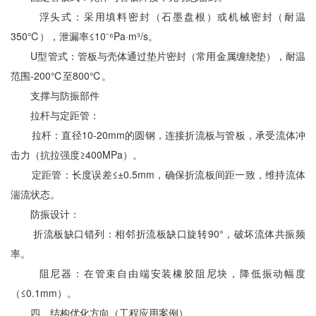
浮头式：采用填料密封（石墨盘根）或机械密封（耐温
350℃），泄漏率≤10⁻⁶Pa·m³/s。
U型管式：管板与壳体通过垫片密封（常用金属缠绕垫），耐温
范围-200℃至800℃。
支撑与防振部件
拉杆与定距管：
拉杆：直径10-20mm的圆钢，连接折流板与管板，承受流体冲
击力（抗拉强度≥400MPa）。
定距管：长度误差≤±0.5mm，确保折流板间距一致，维持流体
湍流状态。
防振设计：
折流板缺口错列：相邻折流板缺口旋转90°，破坏流体共振频
率。
阻尼器：在管束自由端安装橡胶阻尼块，降低振动幅度
（≤0.1mm）。
四、结构优化方向（工程应用案例）