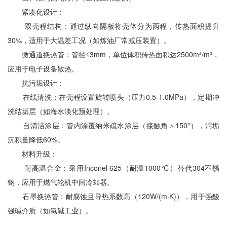
紧凑化设计：
双壳程结构：通过纵向隔板将壳体分为两程，传热面积提升
30%，适用于大温差工况（如炼油厂常减压装置）。
微通道换热管：管径≤3mm，单位体积传热面积达2500m²/m³，
应用于电子设备散热。
抗污垢设计：
在线清洗：在壳程设置旋转喷头（压力0.5-1.0MPa），定期冲
洗结垢层（如海水淡化预处理）。
自清洁涂层：管内涂覆纳米疏水涂层（接触角＞150°），污垢
沉积量降低60%。
材料升级：
耐高温合金：采用Inconel 625（耐温1000℃）替代304不锈
钢，应用于燃气轮机中间冷却器。
石墨换热管：耐腐蚀且导热系数高（120W/(m·K)），用于强酸
强碱介质（如氯碱工业）。