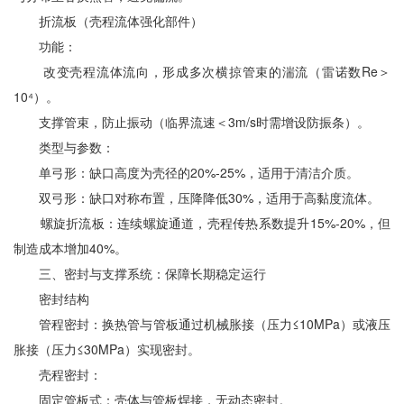
折流板（壳程流体强化部件）
功能：
改变壳程流体流向，形成多次横掠管束的湍流（雷诺数Re＞
10⁴）。
支撑管束，防止振动（临界流速＜3m/s时需增设防振条）。
类型与参数：
单弓形：缺口高度为壳径的20%-25%，适用于清洁介质。
双弓形：缺口对称布置，压降降低30%，适用于高黏度流体。
螺旋折流板：连续螺旋通道，壳程传热系数提升15%-20%，但
制造成本增加40%。
三、密封与支撑系统：保障长期稳定运行
密封结构
管程密封：换热管与管板通过机械胀接（压力≤10MPa）或液压
胀接（压力≤30MPa）实现密封。
壳程密封：
固定管板式：壳体与管板焊接，无动态密封。