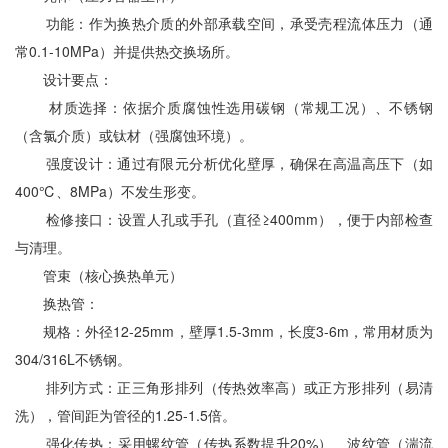
功能：作为换热介质的外部承载空间，承受壳程流体压力（通
常0.1-10MPa）并提供热交换场所。
设计要点：
材质选择：依据介质腐蚀性选用碳钢（常规工况）、不锈钢
（含氯介质）或钛材（强腐蚀环境）。
强度设计：通过有限元分析优化壁厚，确保在高温高压下（如
400℃、8MPa）不发生形变。
检修接口：设置人孔或手孔（直径≥400mm），便于内部检查
与清理。
管束（核心换热单元）
换热管：
规格：外径12-25mm，壁厚1.5-3mm，长度3-6m，常用材质为
304/316L不锈钢。
排列方式：正三角形排列（传热效率高）或正方形排列（易清
洗），管间距为管径的1.25-1.5倍。
强化传热：采用螺纹管（传热系数提升20%）、波纹管（湍流