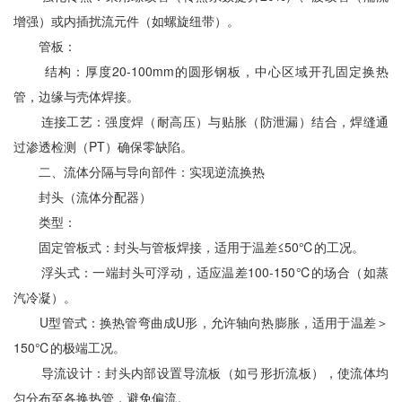
增强）或内插扰流元件（如螺旋纽带）。
管板：
结构：厚度20-100mm的圆形钢板，中心区域开孔固定换热
管，边缘与壳体焊接。
连接工艺：强度焊（耐高压）与贴胀（防泄漏）结合，焊缝通
过渗透检测（PT）确保零缺陷。
二、流体分隔与导向部件：实现逆流换热
封头（流体分配器）
类型：
固定管板式：封头与管板焊接，适用于温差≤50℃的工况。
浮头式：一端封头可浮动，适应温差100-150℃的场合（如蒸
汽冷凝）。
U型管式：换热管弯曲成U形，允许轴向热膨胀，适用于温差＞
150℃的极端工况。
导流设计：封头内部设置导流板（如弓形折流板），使流体均
匀分布至各换热管，避免偏流。